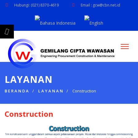
Hubungi: (021) 8370-4619
Email : gcw@cbn.net.id
LAYANAN
BERANDA
LAYANAN
Construction
Construction